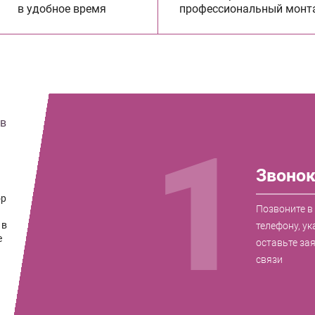
в удобное время
профессиональный монт
 в
1
Звоно
ор
Позвоните в
 в
телефону, ук
е
оставьте за
связи