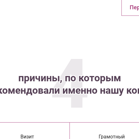
Пер
4
причины, по которым
комендовали именно нашу к
Визит
Грамотный