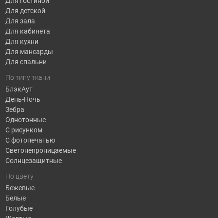
Для гостиной
Для детской
Для зала
Для кабинета
Для кухни
Для мансарды
Для спальни
По типу ткани
БлэкАут
День-Ночь
Зебра
Однотонные
С рисунком
С фотопечатью
Светонепроницаемые
Солнцезащитные
По цвету
Бежевые
Белые
Голубые