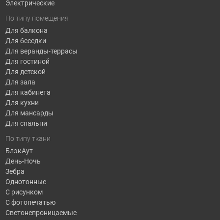
Электрические
По типу помещения
Для балкона
Для беседки
Для веранды-террасы
Для гостиной
Для детской
Для зала
Для кабинета
Для кухни
Для мансарды
Для спальни
По типу ткани
БлэкАут
День-Ночь
Зебра
Однотонные
С рисунком
С фотопечатью
Светонепроницаемые